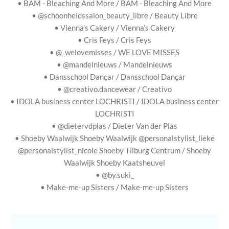
•
BAM - Bleaching And More
/ BAM - Bleaching And More
• @schoonheidssalon_beauty_libre / Beauty Libre
•
Vienna’s Cakery
/ Vienna’s Cakery
•
Cris Feys
/ Cris Feys
• @_welovemisses / WE LOVE MISSES
• @mandelnieuws / Mandelnieuws
•
Dansschool Dançar
/ Dansschool Dançar
• @creativo.dancewear / Creativo
•
IDOLA business center LOCHRISTI
/ IDOLA business center
LOCHRISTI
• @dietervdplas / Dieter Van der Plas
•
Shoeby Waalwijk
Shoeby Waalwijk
@personalstylist_lieke
@personalstylist_nicole
Shoeby Tilburg Centrum
/ Shoeby
Waalwijk Shoeby Kaatsheuvel
• @by.suki_
•
Make-me-up Sisters
/ Make-me-up Sisters