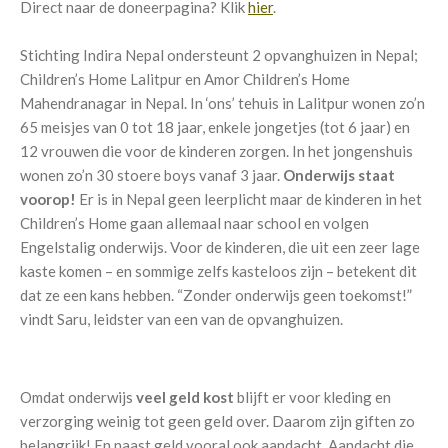
Direct naar de doneerpagina? Klik
hier
.
Stichting Indira Nepal ondersteunt 2 opvanghuizen in Nepal;
Children’s Home Lalitpur en Amor Children’s Home
Mahendranagar in Nepal. In ‘ons’ tehuis in Lalitpur wonen zo’n
65 meisjes van 0 tot 18 jaar, enkele jongetjes (tot 6 jaar) en
12 vrouwen die voor de kinderen zorgen. In het jongenshuis
wonen zo’n 30 stoere boys vanaf 3 jaar.
Onderwijs staat
voorop!
Er is in Nepal geen leerplicht maar de kinderen in het
Children’s Home gaan allemaal naar school en volgen
Engelstalig onderwijs. Voor de kinderen, die uit een zeer lage
kaste komen – en sommige zelfs kasteloos zijn – betekent dit
dat ze een kans hebben. “Zonder onderwijs geen toekomst!”
vindt Saru, leidster van een van de opvanghuizen.
Omdat onderwijs
veel geld kost
blijft er voor kleding en
verzorging weinig tot geen geld over. Daarom zijn giften zo
belangrijk! En naast geld vooral ook aandacht. Aandacht die